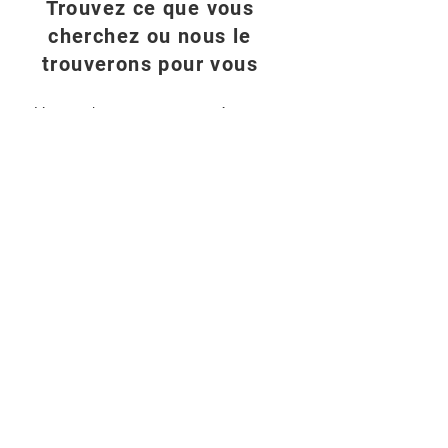
Trouvez ce que vous
cherchez ou nous le
trouverons pour vous
Vous n'avez pas trouvé ce que
vous cherchiez ? Grâce à notre
vaste réseau, nous serons
heureux de trouver la machine
idéale pour vous.
Contactez-nous
© 2025 TOPAGRA BV
BTW nr: BE0464206267